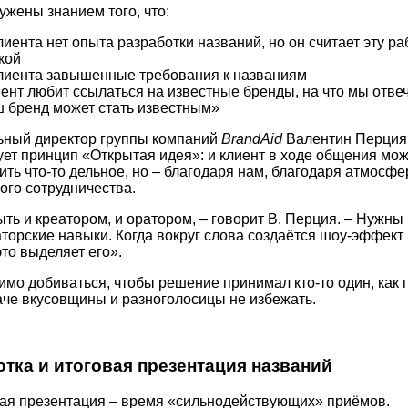
жены знанием того, что:
лиента нет опыта разработки названий, но он считает эту ра
кой
лиента завышенные требования к названиям
ент любит ссылаться на известные бренды, на что мы отве
 бренд может стать известным»
ьный директор группы компаний
BrandAid
Валентин Перция
ет принцип «Открытая идея»: и клиент в ходе общения мож
ть что-то дельное, но – благодаря нам, благодаря атмосфе
ого сотрудничества.
ть и креатором, и оратором, – говорит В. Перция. – Нужны
торские навыки. Когда вокруг слова создаётся шоу-эффект 
 это выделяет его».
мо добиваться, чтобы решение принимал кто-то один, как 
аче вкусовщины и разноголосицы не избежать.
тка и итоговая презентация названий
ая презентация – время «сильнодействующих» приёмов.