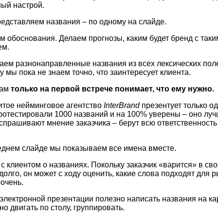
ный настрой.
едставляем названия – по одному на слайде.
 обоснования. Делаем прогнозы, каким будет бренд с таки
ем.
аем разнонаправленные названия из всех лексических пол
у мы пока не знаем точно, что заинтересует клиента.
сам
только на первой встрече понимает, что ему нужно.
итое нейминговое агентство
InterBrand
презентует только од
ротестировали 1000 названий и на 100% уверены – оно луч
спрашивают мнение заказчика – берут всю ответственность
еднем слайде мы показываем все имена вместе.
с клиентом о названиях. Покольку заказчик «варится» в св
долго, он может с ходу оценить, какие слова подходят для р
 очень.
лектронной презентации полезно написать названия на ка
но двигать по столу, группировать.