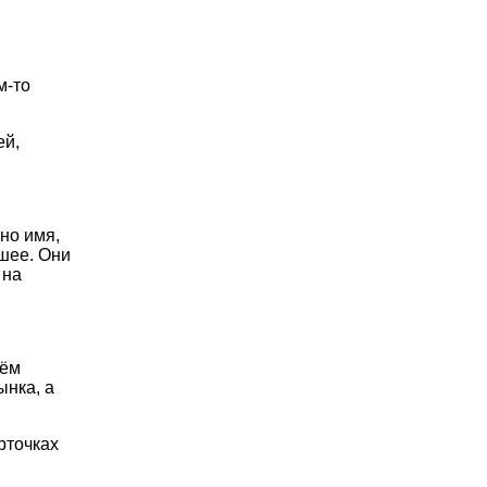
м-то
ей,
но имя,
шее. Они
 на
оём
ынка, а
рточках