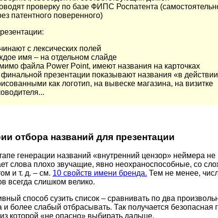
оводят проверку по базе ФИПС Роспатента (самостоятельн
рез патентного поверенного)
презентации:
чинают с лексических полей
ждое имя – на отдельном слайде
мимо файла Power Point, имеют названия на карточках
 финальной презентации показывают названия «в действии
рисованными как логотип, на вывеске магазина, на визитке
оводителя...
ии отбора названий для презентации
тапе генерации названий «внутренний цензор» неймера не
ает слова плохо звучащие, явно неохраноспособные, со сл
м и т. д. – см.
10 свойств имени бренда.
Тем не менее, чис
в всегда слишком велико.
вный способ сузить список – сравнивать по два произволь
 и более слабый отбрасывать. Так получается безопасная гр
, из которой «не опасно» выбирать дальше.