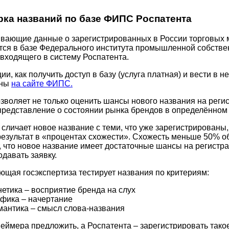
ка названий по базе ФИПС Роспатента
вающие данные о зарегистрированных в России торговых 
тся в базе Федерального института промышленной собстве
входящего в систему Роспатента.
ии, как получить доступ в базу (услуга платная) и вести в не
ены
на сайте ФИПС.
зволяет не только оценить шансы нового названия на реги
представление о состоянии рынка брендов в определённом 
сличает новое название с теми, что уже зарегистрированы,
результат в «процентах схожести». Схожесть меньше 50% 
, что новое название имеет достаточные шансы на регистра
давать заявку.
щая госэкспертиза тестирует названия по критериям:
етика – восприятие бренда на слух
фика – начертание
антика – смысл слова-названия
еймера предложить, а Роспатента – зарегистрировать тако