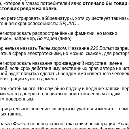
, которое в глазах потребителей явно
отличало бы товар 
 стоящих рядом на полке.
но регистрировать аббревиатуры, хотя существует так на
тённая охраноспособность:
BP, JVC…
регистрировать распространённые фамилии, но можно
вые», например,
Бочкарёв
(пиво).
р нельзя назвать
Телевизором.
Название
220 Вольт
запре
ать в сфере электротехники, но можно, скажем, для рестор
егистрировать названия произведений искусства, имена
ей, если срок действия имущественных прав автора не ист
ой будет попытка сделать брендом имя известного человек
регистрации чужого домена…
тонкостей много. Не случайно подачу и ведение заявки, пе
ами часто доверяют специально подготовленным людям –
ым поверенным.
отрицательное решение экспертизы удаётся изменить с по
ых тактик.
ольга Фогеля
первоначально отказали в регистрации. Влад
ради спасения полюбившегося названия даже фамилию со