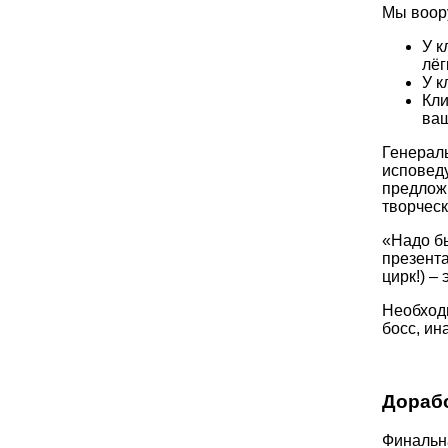
Мы воору
У к
лёг
У к
Кли
ваш
Генерал
исповеду
предложи
творческ
«Надо бы
презента
цирк!) –
Необходи
босс, ин
Дорабо
Финальн