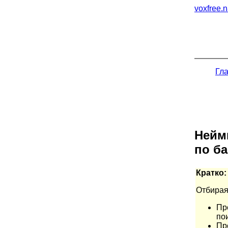
voxfree.n
Гл
Нейми
по ба
Кратко:
Отбирая
Пр
по
Пр