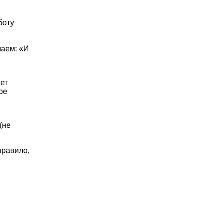
боту
чаем: «И
ет
ре
(не
правило,