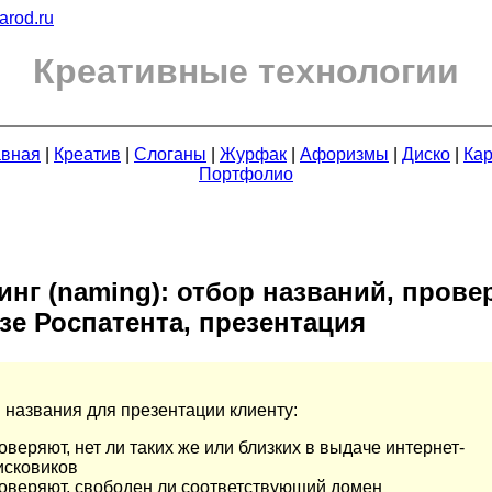
arod.ru
Креативные технологии
авная
|
Креатив
|
Слоганы
|
Журфак
|
Афоризмы
|
Диско
|
Кар
Портфолио
нг (naming): отбор названий, прове
зе Роспатента, презентация
 названия для презентации клиенту:
оверяют, нет ли таких же или близких в выдаче интернет-
исковиков
оверяют, свободен ли соответствующий домен