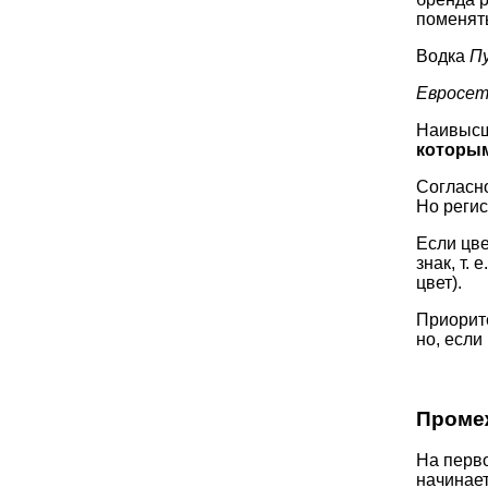
поменять
Водка
П
Евросет
Наивысш
которым
Согласно
Но регис
Если цве
знак, т.
цвет).
Приорите
но, если
Промеж
На перво
начинает