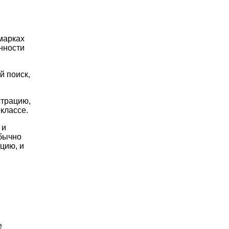
марках
нности
й поиск,
страцию,
классе.
 и
обычно
цию, и
е