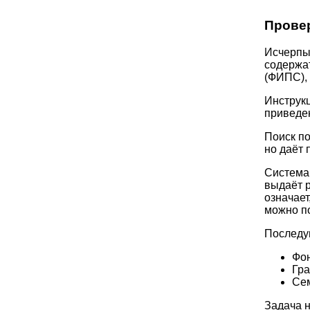
Провер
Исчерпы
содержа
(ФИПС), 
Инструкц
привед
Поиск по
но даёт 
Система 
выдаёт 
означает
можно по
Последую
Фон
Гра
Сем
Задача н