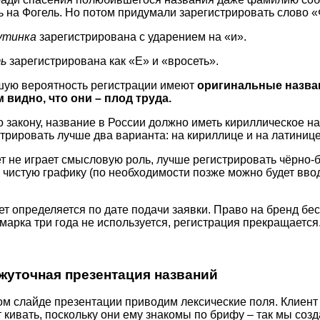
 на Фогель. Но потом придумали зарегистрировать слово «
утинка
зарегистрирована с ударением на «и».
ь
зарегистрирована как «Е» и «вросеть».
ую вероятность регистрации имеют
оригинальные назван
 видно, что они – плод труда.
 закону, название в России должно иметь кириллическое н
трировать лучше два варианта: на кириллице и на латинице
т не играет смысловую роль, лучше регистрировать чёрно-
 е. чистую графику (по необходимости позже можно будет вво
т определяется по дате подачи заявки. Право на бренд бе
 марка три года не используется, регистрация прекращается
уточная презентация названий
м слайде презентации приводим лексические поля. Клиент
 кивать, поскольку они ему знакомы по брифу – так мы соз