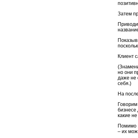
позитив
Затем пр
Приводим
названи
Показыв
поскольк
Клиент 
(Знамен
но они п
даже не 
себя.)
На посл
Говорим 
бизнесе 
какие не
Помимо э
– их мож