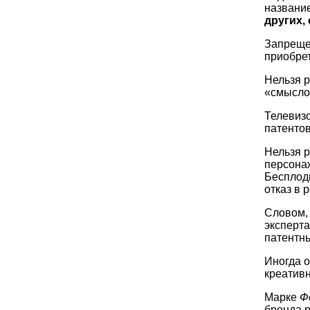
название
других,
Запреще
приобре
Нельзя 
«смысло
Телевизо
патентов
Нельзя р
персонаж
Бесплодн
отказ в 
Словом, 
эксперт
патентн
Иногда 
креативн
Марке
Ф
бренда 