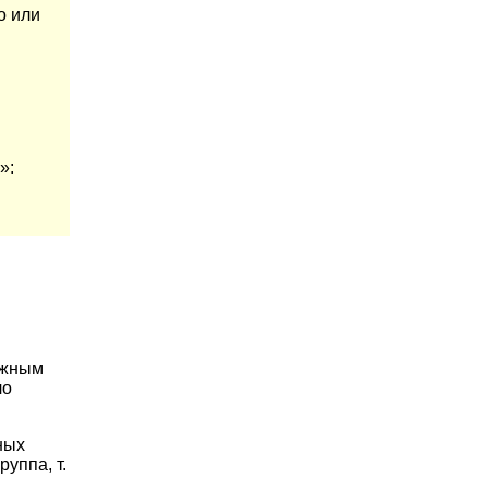
о или
»:
ожным
ло
ных
уппа, т.