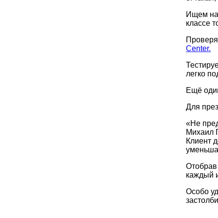
Ищем наш
классе т
Проверя
Center.
Тестируе
легко п
Ещё один
Для през
«Не пред
Михаил 
Клиент д
уменьша
Отобрав 
каждый и
Особо уд
застолби