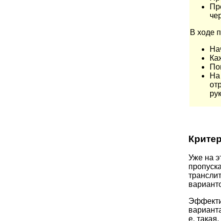
Пр
че
В ходе 
На
Ка
По
На
от
рук
Критер
Уже на э
пропуск
транслито
варианто
Эффекти
варианта
е. такая