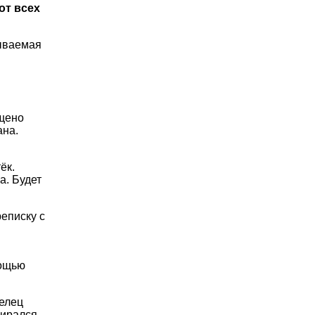
от всех
зываемая
щено
ана.
ёк.
а. Будет
реписку с
мощью
елец
бирался