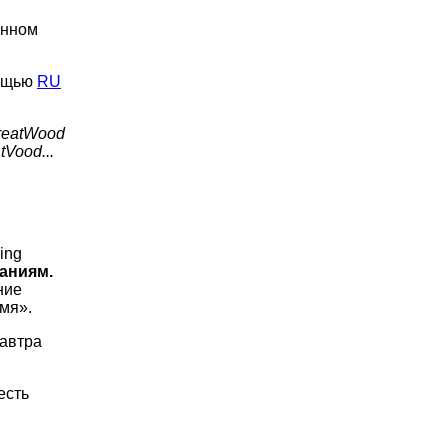
анном
мощью
RU
reatWood
tVood...
ing
аниям.
ние
мя».
завтра
есть