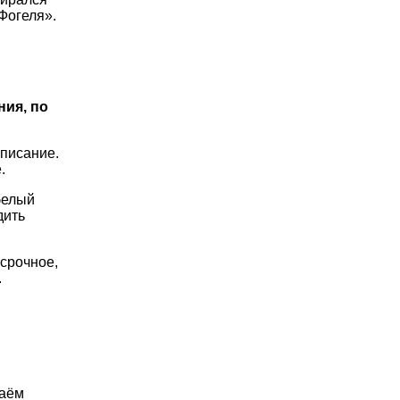
Фогеля».
ия, по
аписание.
.
белый
дить
ссрочное,
.
даём