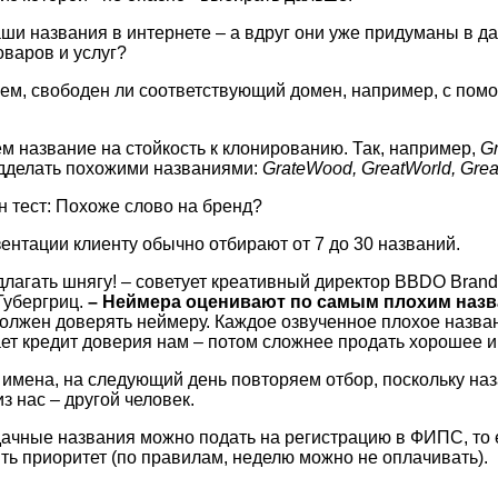
и названия в интернете – а вдруг они уже придуманы в д
оваров и услуг?
ем, свободен ли соответствующий домен, например, с по
м название на стойкость к клонированию. Так, например,
G
одделать похожими названиями:
GrateWood, GreatWorld, Grea
 тест: Похоже слово на бренд?
ентации клиенту обычно отбирают от 7 до 30 названий.
лагать шнягу! – советует креативный директор BBDO Brand
Губергриц.
– Неймера оценивают по самым плохим назв
олжен доверять неймеру. Каждое озвученное плохое назва
ет кредит доверия нам – потом сложнее продать хорошее и
имена, на следующий день повторяем отбор, поскольку на
з нас – другой человек.
ачные названия можно подать на регистрацию в ФИПС, то 
ть приоритет (по правилам, неделю можно не оплачивать).